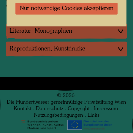
Gold- und Silberauflagen appliziert von Ralf
Wittig, Zwettl
Nur notwendige Cookies akzeptieren
Literatur: Monographien
Reproduktionen, Kunstdrucke
©
2026
Die Hundertwasser gemeinnützige Privatstiftung Wien
Kontakt
.
Datenschutz
.
Copyright
.
Impressum
.
Nutzungsbedingungen
.
Links