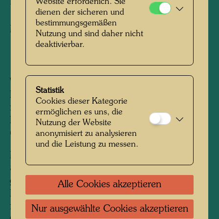
LE LAC JAUNE
Website erforderlich. Sie
dienen der sicheren und
bestimmungsgemäßen
Mixed media
Nutzung und sind daher nicht
deaktivierbar.
1987
Watercolour painted in Papeari, Tahiti,
Statistik
December 14, 1985 - glued on linen 1987 -
Cookies dieser Kategorie
finished Hahnsäge, summer 1987 - signed
ermöglichen es uns, die
Hahnsäge, December 16, 1987
Nutzung der Website
600 mm x 450 mm
anonymisiert zu analysieren
und die Leistung zu messen.
Mixed media: Aquarell auf Probedruck von
846A WINDOW RIGHT und teilweise
grundiertem Reispapier, 1987; mit Zellulose
Alle Cookies akzeptieren
Kleber und Polyvinyl auf Leinen aufgeklebt;
fertig gemalt mit Acryl Grundierung und Lack;
Nur ausgewählte Cookies akzeptieren