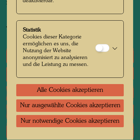
deaktivierbar.
Silberblatt von Ralf Wittig, Zwettl.
Objekt zum Werk kaufen
Statistik
Cookies dieser Kategorie
ermöglichen es uns, die
Nutzung der Website
Einzelausstellungen
anonymisiert zu analysieren
und die Leistung zu messen.
Gruppenausstellungen
Alle Cookies akzeptieren
Literatur: Monographien
Nur ausgewählte Cookies akzeptieren
Literatur: Ausstellungskataloge
Nur notwendige Cookies akzeptieren
Literatur: Verschiedene