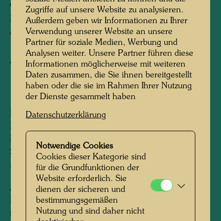
ehemals: DIE TRENNUNG DER SINNE
Zugriffe auf unsere Website zu analysieren.
MAISONS ESCARGOT
Außerdem geben wir Informationen zu Ihrer
Verwendung unserer Website an unsere
autrefois: DIVISIONS DE SENS
Partner für soziale Medien, Werbung und
Analysen weiter. Unsere Partner führen diese
Aquarell
Informationen möglicherweise mit weiteren
Daten zusammen, die Sie ihnen bereitgestellt
haben oder die sie im Rahmen Ihrer Nutzung
1987
der Dienste gesammelt haben
Painted in Waikare, N. Z., in Craig's hut,
Datenschutzerklärung
March 26, 1982 - Bangkok, May - Chiang
Mai, June 1982 - Hahnsäge, October 1987 -
Notwendige Cookies
Signed Hahnsäge, December 14, 1987
Cookies dieser Kategorie sind
520 mm x 370 mm
für die Grundfunktionen der
Website erforderlich. Sie
Aquarell auf Papier (50 x 36 cm), grundiert mit
dienen der sicheren und
Kreide, Zinkweiß und PV, aufgeklebt auf Leinen
bestimmungsgemäßen
Nutzung und sind daher nicht
mit PV und Zellulosekleber; Gold- und