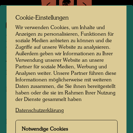
Cookie-Einstellungen
600
Wir verwenden Cookies, um Inhalte und
Anzeigen zu personalisieren, Funktionen für
DIE NACHBARN III -
soziale Medien anbieten zu können und die
Zugriffe auf unsere Website zu analysieren.
EURASIEN
Außerdem geben wir Informationen zu Ihrer
Verwendung unserer Website an unsere
THE NEIGHBOURS III - EURASIA
Partner für soziale Medien, Werbung und
LES VOISINS III - EURASIE
Analysen weiter. Unsere Partner führen diese
Informationen möglicherweise mit weiteren
Daten zusammen, die Sie ihnen bereitgestellt
Mixed media
haben oder die sie im Rahmen Ihrer Nutzung
der Dienste gesammelt haben
1964
Datenschutzerklärung
Painted at La Picaudière, April - May 1964
1300 mm x 1950 mm
Notwendige Cookies