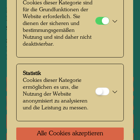
Cookies dieser Kategorie sind
für die Grundfunktionen der
Mixed media: Eitempera, Aquarell, Öl,
Website erforderlich. Sie
Polyvinyl, Gold- und Silberfolie auf Papier,
dienen der sicheren und
grundiert mit Polyvinyl; auf Jute aufgezogen
bestimmungsgemäßen
Nutzung und sind daher nicht
Sammlung:
deaktivierbar.
Louisiana Museum of Modern Art, Humlebaek,
Denmark
Statistik
Cookies dieser Kategorie
Einzelausstellungen
ermöglichen es uns, die
Nutzung der Website
anonymisiert zu analysieren
Gruppenausstellungen
und die Leistung zu messen.
Literatur: Monographien
Alle Cookies akzeptieren