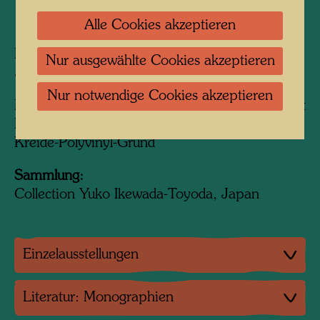
1963
Alle Cookies akzeptieren
Painted in Venice, Giudecca, July 1963
Nur ausgewählte Cookies akzeptieren
335 mm x 415 mm
Nur notwendige Cookies akzeptieren
Mixed media: Eitempera, Öl auf Pergament mit
Papierrand geklebt auf Jute mit Polyvinyl;
Kreide-Polyvinyl-Grund
Sammlung:
Collection Yuko Ikewada-Toyoda, Japan
Einzelausstellungen
Literatur: Monographien