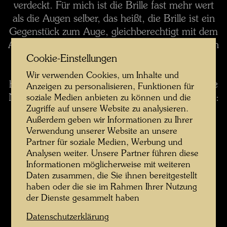
verdeckt. Für mich ist die Brille fast mehr wert
als die Augen selber, das heißt, die Brille ist ein
Gegenstück zum Auge, gleichberechtigt mit dem
Auge. Und dazu kommt hier der "Nasenfluß". Ich
habe die Nasen immer als Fluß dargestellt.
Cookie-Einstellungen
Tatsächlich rinnt ja in der Nase immer etwas
Wir verwenden Cookies, um Inhalte und
herunter, und da ein Fluß ja blau ist, male ich die
Anzeigen zu personalisieren, Funktionen für
Nasen immer blau. Unten ist der Mund als Boot:
soziale Medien anbieten zu können und die
Zugriffe auf unsere Website zu analysieren.
das Mundboot. Für mich sind die Münder den
Außerdem geben wir Informationen zu Ihrer
Booten gleich - schon durch die Form. Da sind
Verwendung unserer Website an unsere
also drei Symbole im Bild: die Spiralbrille, der
Partner für soziale Medien, Werbung und
Nasenfluß und das Mundboot. Und dann noch
Analysen weiter. Unsere Partner führen diese
das Symbol des Gartenzaunes ... was das
Informationen möglicherweise mit weiteren
Daten zusammen, die Sie ihnen bereitgestellt
bedeutet, weiß ich selber nicht. Dann ist noch
haben oder die sie im Rahmen Ihrer Nutzung
interessant, daß das Gesicht in ein Quadrat
der Dienste gesammelt haben
hineingepreßt wurde. Ich will im Grunde keine
menschliche Gestalt mehr und kein
Datenschutzerklärung