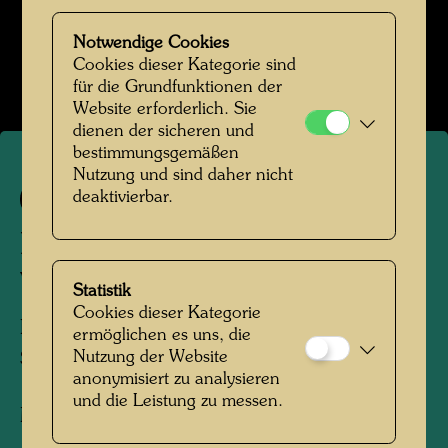
menschliches Antlitz mehr darstellen, und es ist
trotzdem eins. (aus: Hundertwasser, Buchheim
Notwendige Cookies
Verlag, Feldafing 1964 und Ausg. 1973, S. 32)
Cookies dieser Kategorie sind
für die Grundfunktionen der
Website erforderlich. Sie
dienen der sicheren und
bestimmungsgemäßen
Nutzung und sind daher nicht
563
deaktivierbar.
LES LUNETTES DU PETIT
VISAGE
Statistik
Cookies dieser Kategorie
BRILLEN IN KLEINEM GESICHT
ermöglichen es uns, die
Nutzung der Website
SPECTACLES IN A SMALL FACE
anonymisiert zu analysieren
und die Leistung zu messen.
Mixed media