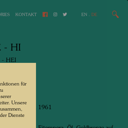
RIES
KONTAKT
EN
.
DE
 - HI
- HEI
media
nktionen für
zu
serer
iter. Unsere
 at Nara, March 1961
 zusammen,
m x 410 mm
 der Dienste