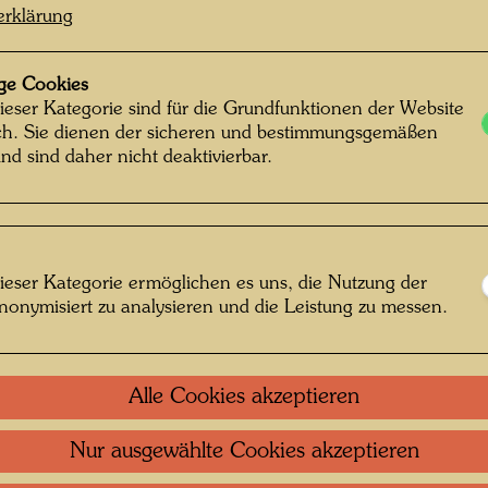
Mixed m
erklärung
Reispap
Jute gek
ge Cookies
ieser Kategorie sind für die Grundfunktionen der Website
ich. Sie dienen der sicheren und bestimmungsgemäßen
Einzel
nd sind daher nicht deaktivierbar.
Grupp
Litera
ieser Kategorie ermöglichen es uns, die Nutzung der
nonymisiert zu analysieren und die Leistung zu messen.
Litera
Alle Cookies akzeptieren
Litera
Nur ausgewählte Cookies akzeptieren
Repro