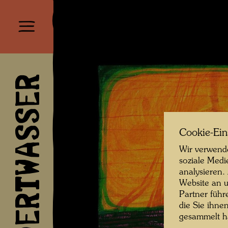
HUNDERTWASSER
Cookie-Ein
Wir verwende
soziale Medi
analysieren.
Website an u
Partner führ
die Sie ihne
gesammelt 