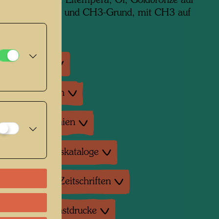
edia: Aquarell, Eitempera, Öl, Goldbronze auf
ier mit Kreide- und CH3-Grund, mit CH3 auf
lebt
ausstellungen
enausstellungen
tur: Monographien
tur: Ausstellungskataloge
tur: Magazine, Zeitschriften
duktionen, Kunstdrucke