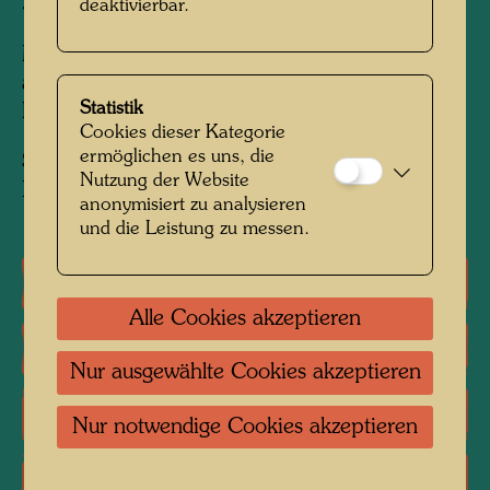
310 mm x 400 mm
deaktivierbar.
Mixed media: Eitempera, Öl, Gold über einem
alten Bild von Arnulf Rainer, Kreide- und
Statistik
Polyvinylgrund
Cookies dieser Kategorie
ermöglichen es uns, die
Sammlung:
Nutzung der Website
Ny Carlsberg Glyptotek, Copenhagen
anonymisiert zu analysieren
und die Leistung zu messen.
Einzelausstellungen
Alle Cookies akzeptieren
Literatur: Monographien
Nur ausgewählte Cookies akzeptieren
Literatur: Ausstellungskataloge
Nur notwendige Cookies akzeptieren
Reproduktionen, Kunstdrucke