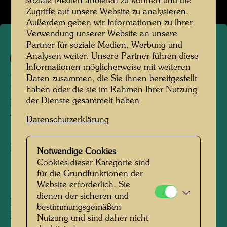
soziale Medien anbieten zu können und die
Zugriffe auf unsere Website zu analysieren.
Außerdem geben wir Informationen zu Ihrer
Verwendung unserer Website an unsere
Partner für soziale Medien, Werbung und
Analysen weiter. Unsere Partner führen diese
347
Informationen möglicherweise mit weiteren
Daten zusammen, die Sie ihnen bereitgestellt
L'ENTONNOIR
haben oder die sie im Rahmen Ihrer Nutzung
der Dienste gesammelt haben
DER TRICHTER
The Funnel
Datenschutzerklärung
Mixed media
Notwendige Cookies
Cookies dieser Kategorie sind
für die Grundfunktionen der
1960
Website erforderlich. Sie
dienen der sicheren und
Painted at La Picaudière, February 1958 -
bestimmungsgemäßen
Paris, spring 1960
Nutzung und sind daher nicht