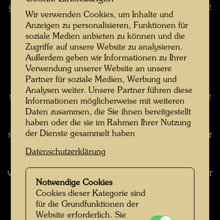
geschlafen. In so einer Hütte habe ich dann eine
Wir verwenden Cookies, um Inhalte und
Weile gewohnt. "Rechnung" heißt das Bild, weil
Anzeigen zu personalisieren, Funktionen für
ich damals, glaube ich, 12.000 Lire hatte. Ich
soziale Medien anbieten zu können und die
hatte mir vorgenommen, drei Monate dort zu
Zugriffe auf unsere Website zu analysieren.
leben, und da mußte ich die 12.000 Lire durch
Außerdem geben wir Informationen zu Ihrer
Verwendung unserer Website an unsere
90 - 90 Tage - dividieren, und das bedeutete,
Partner für soziale Medien, Werbung und
daß ich täglich 133 Lire ausgeben durfte. Das
Analysen weiter. Unsere Partner führen diese
schrieb ich auf das Papier. Und rundherum habe
Informationen möglicherweise mit weiteren
ich dann dieses Bild gerankt. Nach einigen
Daten zusammen, die Sie ihnen bereitgestellt
Tagen kam dann auch der Weinbauer. Er war
haben oder die sie im Rahmen Ihrer Nutzung
der Dienste gesammelt haben
sehr nett. Anstatt böse zu sein, hat er mir immer
Weintrauben gegeben und auch etwas zu essen,
Datenschutzerklärung
und ich habe dort eine sehr glückliche Zeit
verlebt. Ich bin zwar nicht drei Monate, aber sehr
Notwendige Cookies
lange dort geblieben. (aus: Hundertwasser,
Cookies dieser Kategorie sind
Buchheim Verlag, Feldafing 1964 und Ausg.
für die Grundfunktionen der
1973, S. 38)
Website erforderlich. Sie