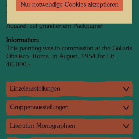
Nicole
Nur notwendige Cookies akzeptieren
370 mm x 540 mm
Aquarell auf grundiertem Packpapier
Information:
This painting was in commission at the Galleria
Obelisco, Rome, in August, 1954 for Lit.
40.000,-.
Einzelausstellungen
Gruppenausstellungen
Literatur: Monographien