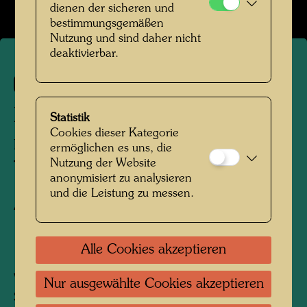
dienen der sicheren und
bestimmungsgemäßen
Nutzung und sind daher nicht
deaktivierbar.
183
IL CONTO
Statistik
Cookies dieser Kategorie
DIE RECHNUNG
ermöglichen es uns, die
Nutzung der Website
The Account
anonymisiert zu analysieren
und die Leistung zu messen.
Aquarell
1954
Alle Cookies akzeptieren
Venice, San Pietro in Volta, garden of the
Nur ausgewählte Cookies akzeptieren
Schiavon family, July 1954, in the company of