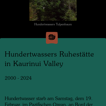
Hundertwassers Tulpenbaum
Hundertwassers Ruhestätte
in Kaurinui Valley
2000 - 2024
Hundertwasser starb am Samstag, dem 19.
Februar, im Pazifischen Ozean, an Bord der