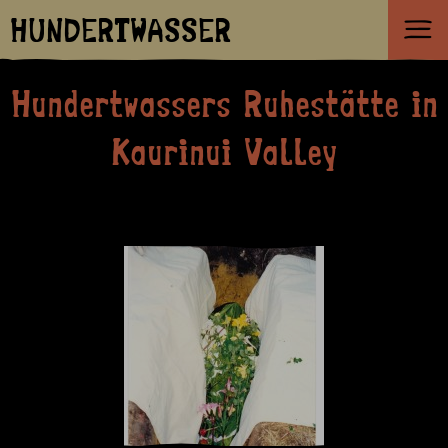
HUNDERTWASSER
Hundertwassers Ruhestätte in
Kaurinui Valley