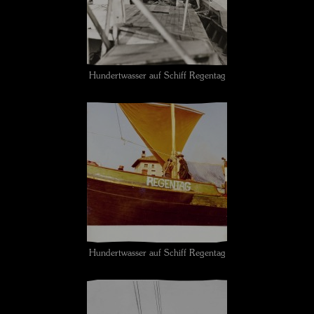
Hundertwasser auf Schiff Regentag
Hundertwasser auf Schiff Regentag