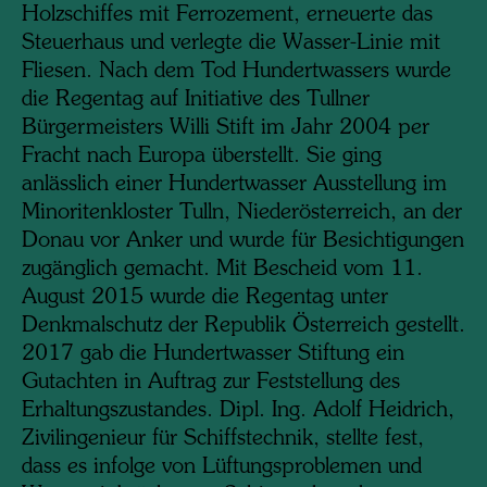
Holzschiffes mit Ferrozement, erneuerte das
Steuerhaus und verlegte die Wasser-Linie mit
Fliesen. Nach dem Tod Hundertwassers wurde
die Regentag auf Initiative des Tullner
Bürgermeisters Willi Stift im Jahr 2004 per
Fracht nach Europa überstellt. Sie ging
anlässlich einer Hundertwasser Ausstellung im
Minoritenkloster Tulln, Niederösterreich, an der
Donau vor Anker und wurde für Besichtigungen
zugänglich gemacht. Mit Bescheid vom 11.
August 2015 wurde die Regentag unter
Denkmalschutz der Republik Österreich gestellt.
2017 gab die Hundertwasser Stiftung ein
Gutachten in Auftrag zur Feststellung des
Erhaltungszustandes. Dipl. Ing. Adolf Heidrich,
Zivilingenieur für Schiffstechnik, stellte fest,
dass es infolge von Lüftungsproblemen und