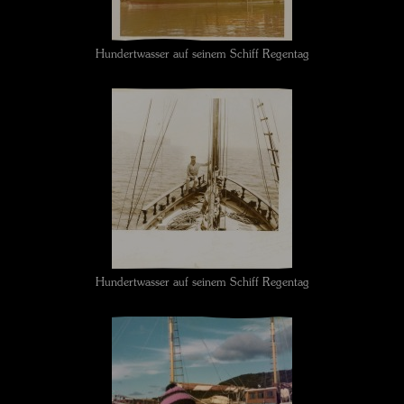
Hundertwasser auf seinem Schiff Regentag
Hundertwasser auf seinem Schiff Regentag