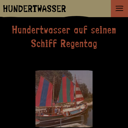
HUNDERTWASSER
Hundertwasser auf seinem
Schiff Regentag