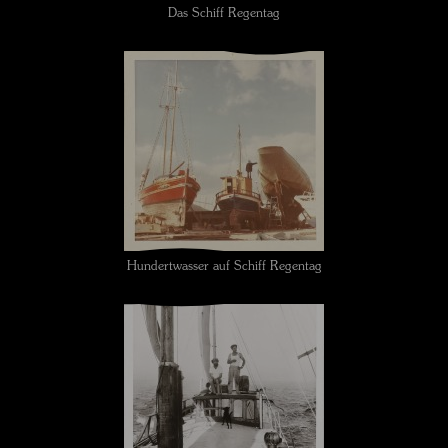
Das Schiff Regentag
Hundertwasser auf Schiff Regentag