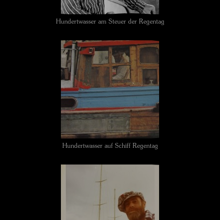
Hundertwasser am Steuer der Regentag
Hundertwasser auf Schiff Regentag