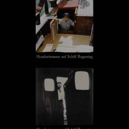
Hundertwasser auf Schiff Regentag