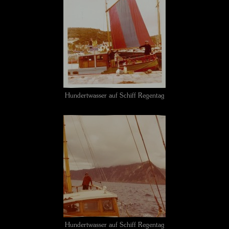
Hundertwasser auf Schiff Regentag
Hundertwasser auf Schiff Regentag