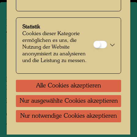
Hundertwasser auf einer
Statistik
Cookies dieser Kategorie
Terrasse des Hundertwasser-
ermöglichen es uns, die
Hauses
Nutzung der Website
anonymisiert zu analysieren
und die Leistung zu messen.
1989
Personen am Foto:
Friedensreich
Alle Cookies akzeptieren
Hundertwasser
Nur ausgewählte Cookies akzeptieren
Fotograf:
Alfred Schmid
Copyright:
Alfred Schmid / Hundertwasser
Nur notwendige Cookies akzeptieren
Archiv