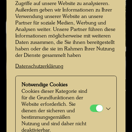
Zugriffe auf unsere Website zu analysieren.
Außerdem geben wir Informationen zu Ihrer
Verwendung unserer Website an unsere
Partner für soziale Medien, Werbung und
Analysen weiter. Unsere Partner führen diese
Informationen möglicherweise mit weiteren
Daten zusammen, die Sie ihnen bereitgestellt
haben oder die sie im Rahmen Ihrer Nutzung
der Dienste gesammelt haben
Datenschutzerklärung
Hundertwasser auf einer Terrasse des Hundertwasser-Hauses , Fotograf:
Notwendige Cookies
Alfred Schmid © Alfred Schmid / Hundertwasser Archiv
Cookies dieser Kategorie sind
für die Grundfunktionen der
Hundertwasser in den 1980er-Jahren
Website erforderlich. Sie
dienen der sicheren und
Bildergalerie öffnen
bestimmungsgemäßen
Nutzung und sind daher nicht
deaktivierbar.