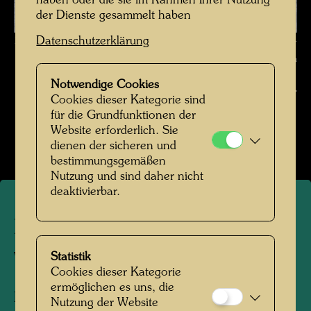
haben oder die sie im Rahmen Ihrer Nutzung
der Dienste gesammelt haben
Datenschutzerklärung
Hundertwasser porträtiert von Karin Székessy , Fotograf: Karin Székessy-
Wunderlich © Karin Székessy-Wunderlich
Notwendige Cookies
Hundertwasser fotografiert von Karin Székessy-
Cookies dieser Kategorie sind
Wunderlich
für die Grundfunktionen der
Website erforderlich. Sie
Bildergalerie öffnen
dienen der sicheren und
bestimmungsgemäßen
Nutzung und sind daher nicht
deaktivierbar.
Hundertwasser porträtiert
von Karin Székessy
Statistik
Cookies dieser Kategorie
ermöglichen es uns, die
Hamburg, 1959
Nutzung der Website