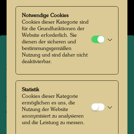
Hundertwasser Weggefährten
Notwendige Cookies
Bildergalerie öffnen
Cookies dieser Kategorie sind
für die Grundfunktionen der
Website erforderlich. Sie
dienen der sicheren und
bestimmungsgemäßen
Hundertwasser mit Wolfang
Nutzung und sind daher nicht
deaktivierbar.
Seidel
1975
Statistik
Cookies dieser Kategorie
Fotograf:
Unbekannt Unknown
ermöglichen es uns, die
Nutzung der Website
Copyright:
Hundertwasser Archiv
anonymisiert zu analysieren
und die Leistung zu messen.