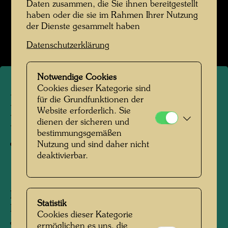
Daten zusammen, die Sie ihnen bereitgestellt
Hundertwasser Weggefährten
haben oder die sie im Rahmen Ihrer Nutzung
der Dienste gesammelt haben
Bildergalerie öffnen
Datenschutzerklärung
Notwendige Cookies
Cookies dieser Kategorie sind
Hundertwasser mit Yuko
für die Grundfunktionen der
Website erforderlich. Sie
Ikewada und den Brüdern
dienen der sicheren und
bestimmungsgemäßen
Julian und Jean Aberbach
Nutzung und sind daher nicht
deaktivierbar.
1962
Personen am Foto:
Julian Aberbach,
Statistik
Friedensreich Hundertwasser, Yuko Ikewada,
Cookies dieser Kategorie
Jean Aberbach
ermöglichen es uns, die