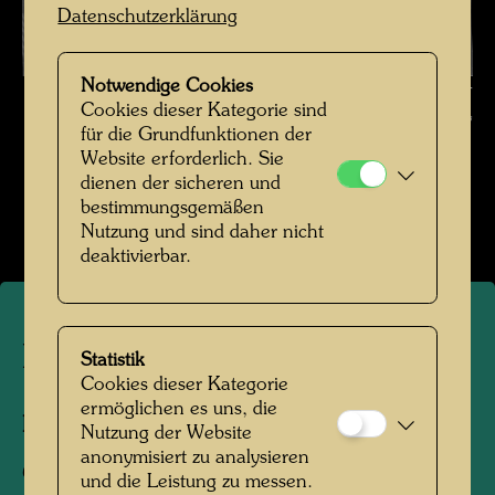
Datenschutzerklärung
Notwendige Cookies
Hundertwasser , Fotograf: Unbekannt Unknown © Hundertwasser
Cookies dieser Kategorie sind
Archiv
für die Grundfunktionen der
Website erforderlich. Sie
Hundertwasser in den 1960er Jahren
dienen der sicheren und
bestimmungsgemäßen
Bildergalerie öffnen
Nutzung und sind daher nicht
deaktivierbar.
Hundertwasser
Statistik
Cookies dieser Kategorie
ermöglichen es uns, die
Fotograf:
Unbekannt Unknown
Nutzung der Website
anonymisiert zu analysieren
Copyright:
Hundertwasser Archiv
und die Leistung zu messen.