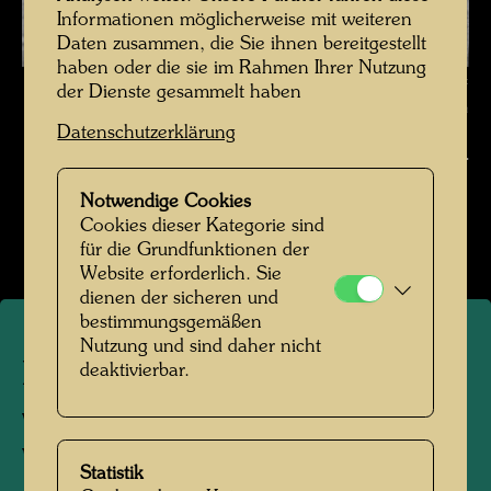
Informationen möglicherweise mit weiteren
Daten zusammen, die Sie ihnen bereitgestellt
haben oder die sie im Rahmen Ihrer Nutzung
Hundertwasser fotografiert von Karin Székessy-Wunderlich , Fotograf:
der Dienste gesammelt haben
Karin Székessy-Wunderlich © Karin Székessy-Wunderlich
Datenschutzerklärung
Hundertwasser fotografiert von Karin Székessy-
Wunderlich
Notwendige Cookies
Cookies dieser Kategorie sind
Bildergalerie öffnen
für die Grundfunktionen der
Website erforderlich. Sie
dienen der sicheren und
bestimmungsgemäßen
Nutzung und sind daher nicht
Hundertwasser fotografiert
deaktivierbar.
von Karin Székessy-
Wunderlich
Statistik