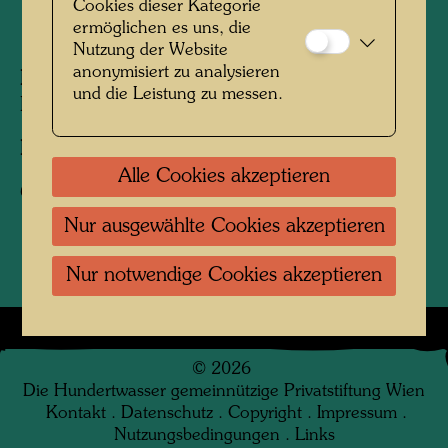
Cookies dieser Kategorie
ermöglichen es uns, die
1964
Nutzung der Website
anonymisiert zu analysieren
Personen am Foto:
Friedensreich
und die Leistung zu messen.
Hundertwasser
Fotograf:
Karin Székessy-Wunderlich
Alle Cookies akzeptieren
Copyright:
Karin Székessy-Wunderlich
Nur ausgewählte Cookies akzeptieren
Nur notwendige Cookies akzeptieren
©
2026
Die Hundertwasser gemeinnützige Privatstiftung Wien
Kontakt
.
Datenschutz
.
Copyright
.
Impressum
.
Nutzungsbedingungen
.
Links