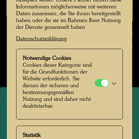
Analysen weiter. Unsere Partner führen diese
Informationen möglicherweise mit weiteren
Daten zusammen, die Sie ihnen bereitgestellt
haben oder die sie im Rahmen Ihrer Nutzung
Hundertwasser fotografiert von Karin Székessy-Wunderlich , Fotograf:
der Dienste gesammelt haben
Karin Székessy-Wunderlich © Karin Székessy-Wunderlich
Datenschutzerklärung
Hundertwasser fotografiert von Karin Székessy-
Wunderlich
Notwendige Cookies
Cookies dieser Kategorie sind
Bildergalerie öffnen
für die Grundfunktionen der
Website erforderlich. Sie
dienen der sicheren und
bestimmungsgemäßen
Nutzung und sind daher nicht
deaktivierbar.
Hundertwasser fotografiert
von Karin Székessy-
Wunderlich
Statistik