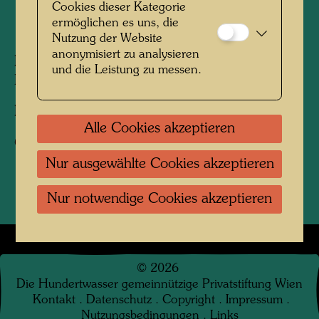
Cookies dieser Kategorie
ermöglichen es uns, die
1964
Nutzung der Website
anonymisiert zu analysieren
Personen am Foto:
Friedensreich
und die Leistung zu messen.
Hundertwasser
Fotograf:
Karin Székessy-Wunderlich
Alle Cookies akzeptieren
Copyright:
Karin Székessy-Wunderlich
Nur ausgewählte Cookies akzeptieren
Nur notwendige Cookies akzeptieren
©
2026
Die Hundertwasser gemeinnützige Privatstiftung Wien
Kontakt
.
Datenschutz
.
Copyright
.
Impressum
.
Nutzungsbedingungen
.
Links