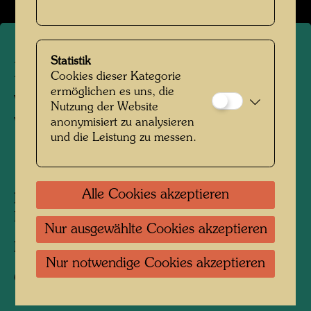
Statistik
Hundertwasser fotografiert
Cookies dieser Kategorie
ermöglichen es uns, die
von Karin Székessy-
Nutzung der Website
anonymisiert zu analysieren
Wunderlich
und die Leistung zu messen.
1964
Alle Cookies akzeptieren
Personen am Foto:
Friedensreich
Hundertwasser
Nur ausgewählte Cookies akzeptieren
Fotograf:
Karin Székessy-Wunderlich
Nur notwendige Cookies akzeptieren
Copyright:
Karin Székessy-Wunderlich