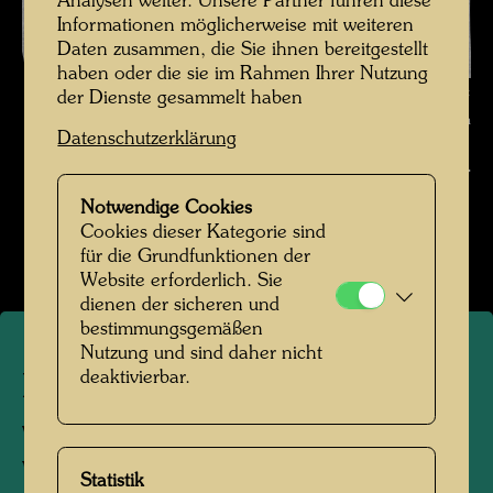
Analysen weiter. Unsere Partner führen diese
Informationen möglicherweise mit weiteren
Daten zusammen, die Sie ihnen bereitgestellt
haben oder die sie im Rahmen Ihrer Nutzung
Hundertwasser fotografiert von Karin Székessy-Wunderlich , Fotograf:
der Dienste gesammelt haben
Karin Székessy-Wunderlich © Karin Székessy-Wunderlich
Datenschutzerklärung
Hundertwasser fotografiert von Karin Székessy-
Wunderlich
Notwendige Cookies
Cookies dieser Kategorie sind
Bildergalerie öffnen
für die Grundfunktionen der
Website erforderlich. Sie
dienen der sicheren und
bestimmungsgemäßen
Nutzung und sind daher nicht
deaktivierbar.
Hundertwasser fotografiert
von Karin Székessy-
Wunderlich
Statistik