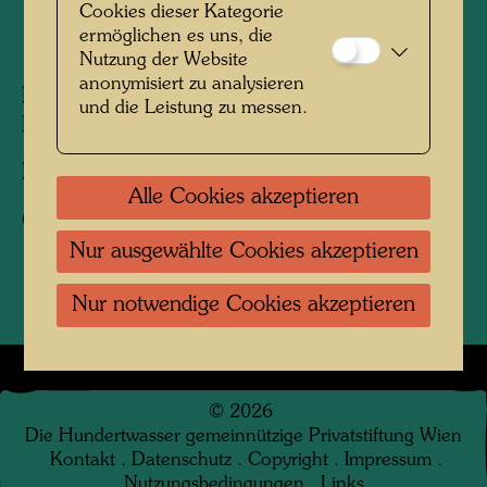
Cookies dieser Kategorie
ermöglichen es uns, die
1964
Nutzung der Website
anonymisiert zu analysieren
Personen am Foto:
Friedensreich
und die Leistung zu messen.
Hundertwasser
Fotograf:
Karin Székessy-Wunderlich
Alle Cookies akzeptieren
Copyright:
Karin Székessy-Wunderlich
Nur ausgewählte Cookies akzeptieren
Nur notwendige Cookies akzeptieren
©
2026
Die Hundertwasser gemeinnützige Privatstiftung Wien
Kontakt
.
Datenschutz
.
Copyright
.
Impressum
.
Nutzungsbedingungen
.
Links