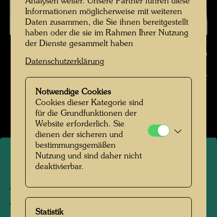
Analysen weiter. Unsere Partner führen diese
Informationen möglicherweise mit weiteren
Daten zusammen, die Sie ihnen bereitgestellt
haben oder die sie im Rahmen Ihrer Nutzung
Hundertwasser fotografiert von Karin Székessy-Wunderlich , Fotograf:
der Dienste gesammelt haben
Karin Székessy-Wunderlich © Karin Székessy-Wunderlich
Datenschutzerklärung
Hundertwasser fotografiert von Karin Székessy-
Wunderlich
Notwendige Cookies
Cookies dieser Kategorie sind
Bildergalerie öffnen
für die Grundfunktionen der
Website erforderlich. Sie
dienen der sicheren und
bestimmungsgemäßen
Nutzung und sind daher nicht
deaktivierbar.
Hundertwasser fotografiert
von Karin Székessy-
Wunderlich
Statistik