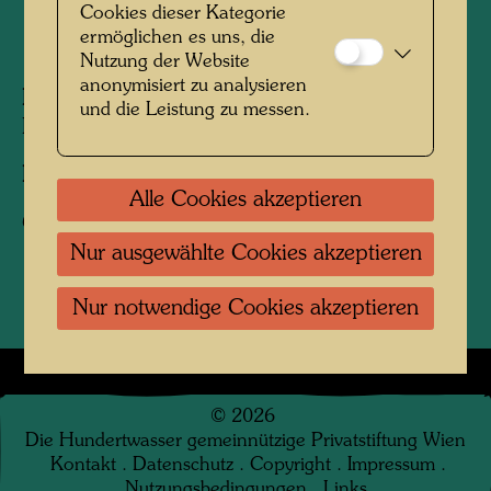
Cookies dieser Kategorie
ermöglichen es uns, die
1964
Nutzung der Website
anonymisiert zu analysieren
Personen am Foto:
Friedensreich
und die Leistung zu messen.
Hundertwasser
Fotograf:
Karin Székessy-Wunderlich
Alle Cookies akzeptieren
Copyright:
Karin Székessy-Wunderlich
Nur ausgewählte Cookies akzeptieren
Nur notwendige Cookies akzeptieren
©
2026
Die Hundertwasser gemeinnützige Privatstiftung Wien
Kontakt
.
Datenschutz
.
Copyright
.
Impressum
.
Nutzungsbedingungen
.
Links