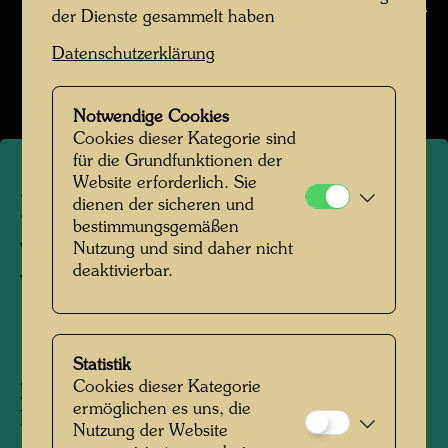
Hundertwasser fotografiert von Karin Székessy-
der Dienste gesammelt haben
Wunderlich
Datenschutzerklärung
Bildergalerie öffnen
Notwendige Cookies
Cookies dieser Kategorie sind
für die Grundfunktionen der
Website erforderlich. Sie
Hundertwasser fotografiert
dienen der sicheren und
bestimmungsgemäßen
von Karin Székessy-
Nutzung und sind daher nicht
deaktivierbar.
Wunderlich
1964
Statistik
Cookies dieser Kategorie
Personen am Foto:
Friedensreich
ermöglichen es uns, die
Hundertwasser
Nutzung der Website