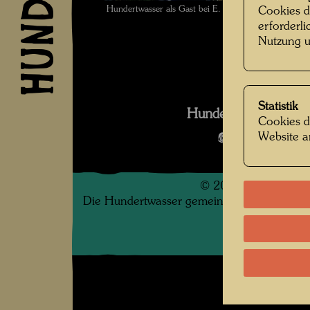
Hundertwasser als Gast bei E. R. Finsches auf seine
Cookies d
erforderl
Nutzung u
Statistik
Hundertwasser mit 
Cookies d
Website a
Bildergalerie
©
2026
Die Hundertwasser gemeinnützige Privatsti
.