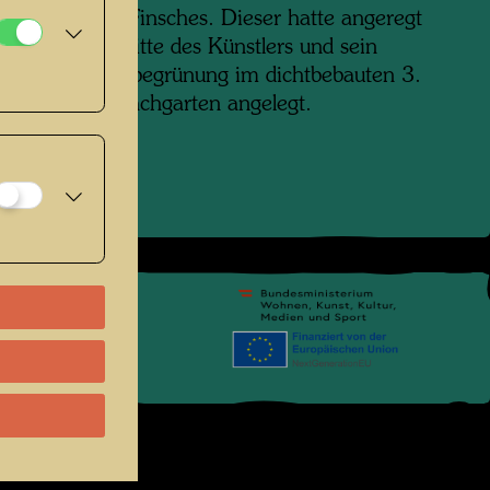
ten von E.R. Finsches. Dieser hatte angeregt
e Fernsehauftritte des Künstlers und sein
en für die Dachbegrünung im dichtbebauten 3.
Wiens einen Dachgarten angelegt.
pressum
.