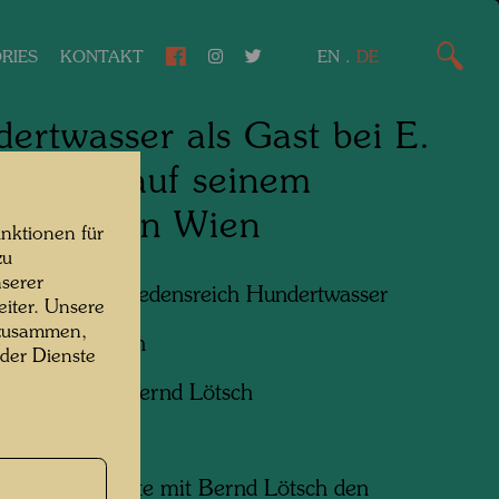
RIES
KONTAKT
EN
.
DE
ertwasser als Gast bei E.
insches auf seinem
garten in Wien
nktionen für
zu
serer
n am Foto:
Friedensreich Hundertwasser
iter. Unsere
 zusammen,
f:
Bernd Lötsch
 der Dienste
ht:
Courtesy Bernd Lötsch
wasser besuchte mit Bernd Lötsch den