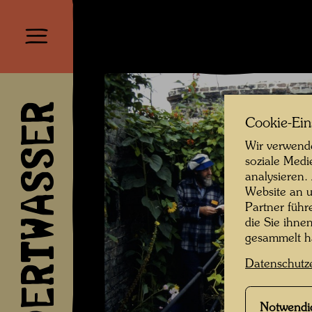
HUNDERTWASSER
Cookie-Ein
Wir verwende
soziale Medi
analysieren.
Website an u
Partner führ
die Sie ihne
gesammelt 
Datenschutz
Notwendi