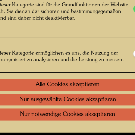
m Dachgarten in Wien , Fotograf: Bernd
Dachgar
ieser Kategorie sind für die Grundfunktionen der Website
ich. Sie dienen der sicheren und bestimmungsgemäßen
Lötsch © Courtesy Bernd Lötsch
durch di
nd sind daher nicht deaktivierbar.
Eintret
Bezirk 
Bernd Lötsch
ieser Kategorie ermöglichen es uns, die Nutzung der
nonymisiert zu analysieren und die Leistung zu messen.
 öffnen
Kontakt
.
Datenschutz
.
Copyright
.
Im
Alle Cookies akzeptieren
ftung Wien
Nutzungsbedingungen
.
Links
Nur ausgewählte Cookies akzeptieren
Nur notwendige Cookies akzeptieren