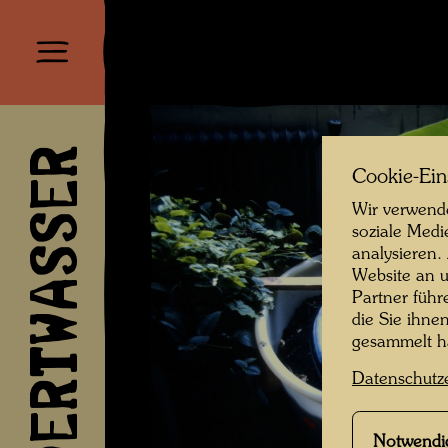
HUNDERTWASSER
Cookie-Ein
Wir verwende
soziale Medi
analysieren.
Website an u
Partner führ
die Sie ihne
gesammelt 
Datenschutz
Notwendi