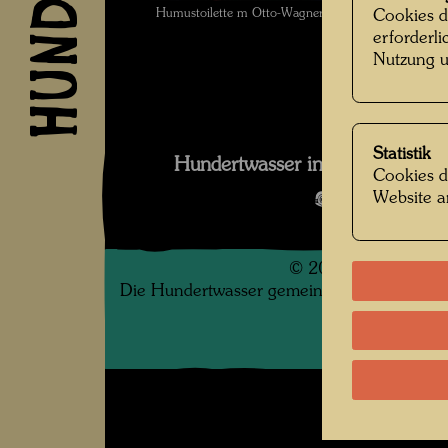
Humustoilette m Otto-Wagner-Atelier in der Spiegel
Cookies d
erforderl
Nutzung u
Statistik
Hundertwasser in der Spiegelga
Cookies d
Website a
Bildergalerie
©
2026
Die Hundertwasser gemeinnützige Privatsti
.