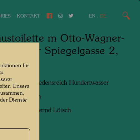
RIES
KONTAKT
EN
.
DE
stoilette m Otto-Wagner-
ier in der Spiegelgasse 2,
n
nktionen für
zu
serer
n am Foto:
Friedensreich Hundertwasser
iter. Unsere
 zusammen,
f:
Bernd Lötsch
 der Dienste
ht:
Courtesy Bernd Lötsch