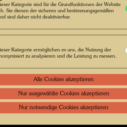
gasse 2, Wien , Fotograf: Bernd Lötsch
ieser Kategorie sind für die Grundfunktionen der Website
ich. Sie dienen der sicheren und bestimmungsgemäßen
© Courtesy Bernd Lötsch
nd sind daher nicht deaktivierbar.
sse (Foto Bernd Lötsch)
ieser Kategorie ermöglichen es uns, die Nutzung der
nonymisiert zu analysieren und die Leistung zu messen.
 öffnen
Kontakt
.
Datenschutz
.
Copyright
.
Im
Alle Cookies akzeptieren
ftung Wien
Nutzungsbedingungen
.
Links
Nur ausgewählte Cookies akzeptieren
Nur notwendige Cookies akzeptieren