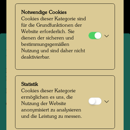
Hundertwasser in Venedig
Notwendige Cookies
Bildergalerie öffnen
Cookies dieser Kategorie sind
für die Grundfunktionen der
Website erforderlich. Sie
dienen der sicheren und
bestimmungsgemäßen
Nutzung und sind daher nicht
Hundertwasser in Venedig
deaktivierbar.
Personen am Foto:
Friedensreich
Hundertwasser
Statistik
Cookies dieser Kategorie
Fotograf:
Bernd Lötsch
ermöglichen es uns, die
Nutzung der Website
Copyright:
Courtesy Bernd Lötsch
anonymisiert zu analysieren
und die Leistung zu messen.