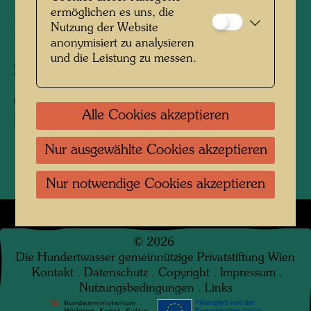
ermöglichen es uns, die
Hundertwasser Porträtfoto
Nutzung der Website
anonymisiert zu analysieren
und die Leistung zu messen.
Fotograf:
Leopold Trenker
Copyright:
Nachlass Leopold Trenker /
Alle Cookies akzeptieren
Hundertwasser Archiv
Nur ausgewählte Cookies akzeptieren
Nur notwendige Cookies akzeptieren
©
2026
Die Hundertwasser gemeinnützige Privatstiftung Wien
Kontakt
.
Datenschutz
.
Copyright
.
Impressum
.
Nutzungsbedingungen
.
Links