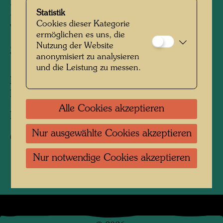
Hundertwasser im Otto-
Statistik
Cookies dieser Kategorie
Wagner-Atelier in der
ermöglichen es uns, die
Nutzung der Website
Spiegelgasse 2, Wien
anonymisiert zu analysieren
und die Leistung zu messen.
Personen am Foto:
Friedensreich
Hundertwasser
Alle Cookies akzeptieren
Fotograf:
Johann Klinger
Nur ausgewählte Cookies akzeptieren
Copyright:
Nachlass Johann Klinger
Nur notwendige Cookies akzeptieren