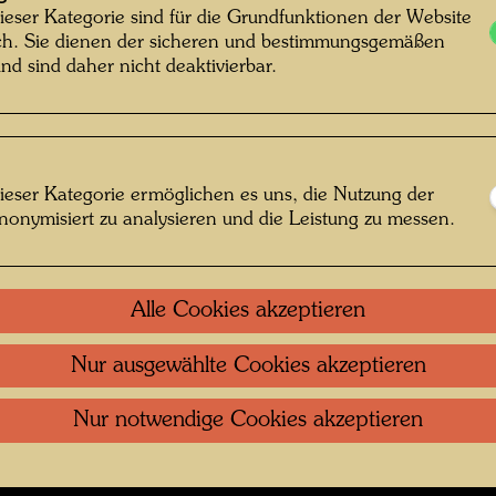
ieser Kategorie sind für die Grundfunktionen der Website
ich. Sie dienen der sicheren und bestimmungsgemäßen
iner U.S. Wanderausstellung , Fotograf:
nd sind daher nicht deaktivierbar.
© Unbekannt / Hundertwasser Archiv
ieser Kategorie ermöglichen es uns, die Nutzung der
nonymisiert zu analysieren und die Leistung zu messen.
 1960er Jahren
 öffnen
Alle Cookies akzeptieren
Kontakt
.
Datenschutz
.
Copyright
.
Im
Nur ausgewählte Cookies akzeptieren
ftung Wien
Nutzungsbedingungen
.
Links
Nur notwendige Cookies akzeptieren