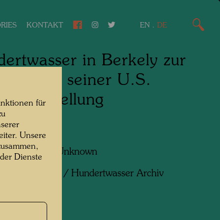
RIES
KONTAKT
EN
.
DE
ertwasser in Berkely zur
ereitung seiner U.S.
erausstellung
nktionen für
zu
serer
y, 1968
iter. Unsere
 zusammen,
f:
Unbekannt Unknown
 der Dienste
ht:
Unbekannt / Hundertwasser Archiv