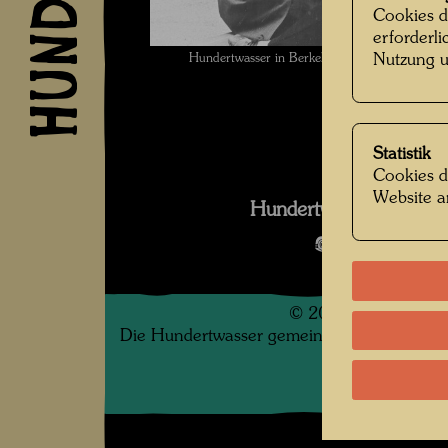
Cookies d
erforderl
Hundertwasser in Berkely zur Vorbereitung se
Nutzung u
Unbekannt Unknown 
Statistik
Cookies d
Website a
Hundertwasser in den
Bildergalerie
©
2026
Die Hundertwasser gemeinnützige Privatsti
.