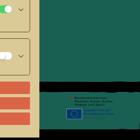
pressum
.