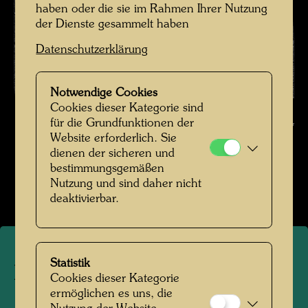
haben oder die sie im Rahmen Ihrer Nutzung
der Dienste gesammelt haben
Datenschutzerklärung
Notwendige Cookies
Hundertwasser in den 1960er-Jahren , Fotograf: Unbekannt Unknown
Cookies dieser Kategorie sind
für die Grundfunktionen der
© Hundertwasser Archiv
Website erforderlich. Sie
dienen der sicheren und
Hundertwasser in den 1960er Jahren
bestimmungsgemäßen
Bildergalerie öffnen
Nutzung und sind daher nicht
deaktivierbar.
Statistik
Hundertwasser in den
Cookies dieser Kategorie
ermöglichen es uns, die
1960er-Jahren