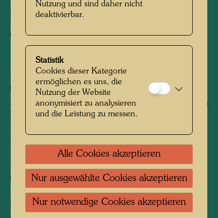
Nutzung und sind daher nicht
Fotograf:
Friedensreich Hundertwasser
deaktivierbar.
Copyright:
Hundertwasser Archiv
Statistik
Cookies dieser Kategorie
Nach seinem Aufenthalt in Japan vom Februar
ermöglichen es uns, die
bis August 1961 trat Hundertwasser seine
Nutzung der Website
Rückreise nach Europa mit der Transsibirischen
anonymisiert zu analysieren
und die Leistung zu messen.
Eisenbahn an. Seine zukünftige Gattin Yuko
Ikewada begleitete ihn auf der Reise, die
Hundertwasser fotografisch dokumentierte.
Besonders interessierten ihn die traditionellen
Alle Cookies akzeptieren
russischen Wohnhäuser, aber auch
Nur ausgewählte Cookies akzeptieren
ungewöhnliche Bauten im Sinne von
„anonymer“ oder „akzidentieller“ Architektur.
Nur notwendige Cookies akzeptieren
Fotografien von Menschen und Szenerien
schließen an ähnliche Fotos aus der Serie „Die