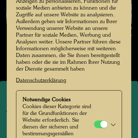
Anzeigen zu personalisieren, Funktionen für
soziale Medien anbieten zu können und die
Zugriffe auf unsere Website zu analysieren.
Außerdem geben wir Informationen zu Ihrer
Die Reise mit der Transsibirischen Eisenbahn , Fotograf: Friedensreich
Verwendung unserer Website an unsere
Partner für soziale Medien, Werbung und
Hundertwasser © Hundertwasser Archiv
Analysen weiter. Unsere Partner führen diese
Informationen möglicherweise mit weiteren
Die Reise mit der Transsibirischen Eisenbahn
Daten zusammen, die Sie ihnen bereitgestellt
Bildergalerie öffnen
haben oder die sie im Rahmen Ihrer Nutzung
der Dienste gesammelt haben
Datenschutzerklärung
Notwendige Cookies
Die Reise mit der
Cookies dieser Kategorie sind
Transsibirischen Eisenbahn
für die Grundfunktionen der
Website erforderlich. Sie
dienen der sicheren und
1961
bestimmungsgemäßen