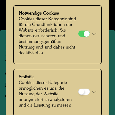
Baumpflanzung in Oslo 1983
Notwendige Cookies
Bildergalerie öffnen
Cookies dieser Kategorie sind
für die Grundfunktionen der
Website erforderlich. Sie
dienen der sicheren und
bestimmungsgemäßen
Hundertwassers
Nutzung und sind daher nicht
deaktivierbar.
Baumpflanzung in Oslo
Oslo, 1983
Statistik
Cookies dieser Kategorie
Fotograf:
Rolf M. Aagaard
ermöglichen es uns, die
Nutzung der Website
Copyright:
Rolf M. Aagaard
anonymisiert zu analysieren
und die Leistung zu messen.