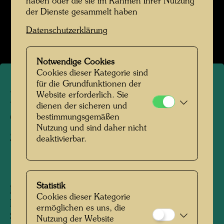
haben oder die sie im Rahmen Ihrer Nutzung
Kindheit und Jugend
der Dienste gesammelt haben
Datenschutzerklärung
Bildergalerie öffnen
Notwendige Cookies
Cookies dieser Kategorie sind
für die Grundfunktionen der
Friedrich Stowasser mit
Website erforderlich. Sie
dienen der sicheren und
Großmutter Jeannette
bestimmungsgemäßen
Nutzung und sind daher nicht
Scheuer
deaktivierbar.
1933
Statistik
Personen am Foto:
Jeannette Scheuer,
Cookies dieser Kategorie
Friedensreich Hundertwasser, Friedrich
ermöglichen es uns, die
Stowasser
Nutzung der Website