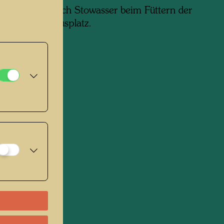
os zeigt Friedrich Stowasser beim Füttern der
auf dem Markusplatz.