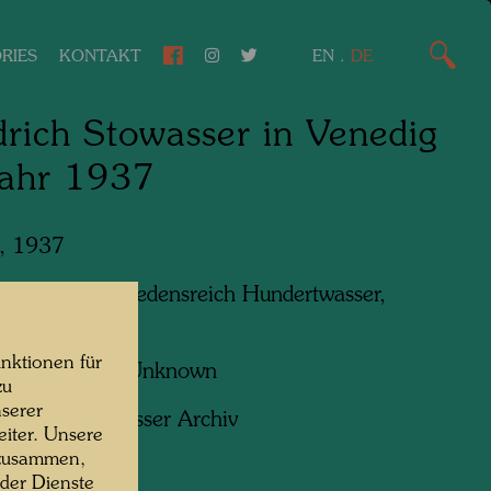
RIES
KONTAKT
EN
.
DE
drich Stowasser in Venedig
Jahr 1937
, 1937
n am Foto:
Friedensreich Hundertwasser,
ch Stowasser
nktionen für
f:
Unbekannt Unknown
zu
serer
ht:
Hundertwasser Archiv
iter. Unsere
 zusammen,
 der Dienste