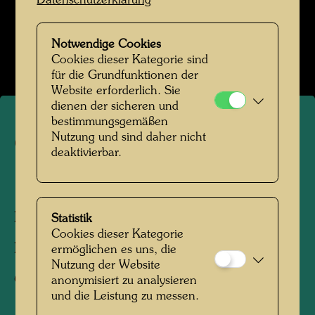
Datenschutzerklärung
Kindheit und Jugend
Notwendige Cookies
Bildergalerie öffnen
Cookies dieser Kategorie sind
für die Grundfunktionen der
Website erforderlich. Sie
dienen der sicheren und
bestimmungsgemäßen
Nutzung und sind daher nicht
Gersi Lanzoni im Rosenpark
deaktivierbar.
1944
Personen am Foto:
Gersi Lanzoni
Statistik
Cookies dieser Kategorie
Fotograf:
Unbekannt Unknown
ermöglichen es uns, die
Nutzung der Website
Copyright:
Hundertwasser Archiv
anonymisiert zu analysieren
und die Leistung zu messen.