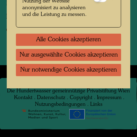
Nutzung der Website
Hundertwasser
anonymisiert zu analysieren
und die Leistung zu messen.
Fotograf:
Rolf M. Aagaard
Copyright:
Rolf M. Aagaard
Alle Cookies akzeptieren
Nur ausgewählte Cookies akzeptieren
Nur notwendige Cookies akzeptieren
©
2026
Die Hundertwasser gemeinnützige Privatstiftung Wien
Kontakt
.
Datenschutz
.
Copyright
.
Impressum
.
Nutzungsbedingungen
.
Links