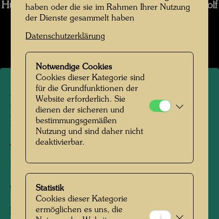
Hundertwasser in der Spiegelgasse 1980 (Foto Rolf
haben oder die sie im Rahmen Ihrer Nutzung
M. Aagaard)
der Dienste gesammelt haben
Datenschutzerklärung
Bildergalerie öffnen
Notwendige Cookies
Cookies dieser Kategorie sind
für die Grundfunktionen der
Hundertwasser auf dem
Website erforderlich. Sie
dienen der sicheren und
Dach des Otto-Wagner-
bestimmungsgemäßen
Nutzung und sind daher nicht
Atelier in der Spiegelgasse
deaktivierbar.
2, Wien
Statistik
Wien, 1980
Cookies dieser Kategorie
ermöglichen es uns, die
Personen am Foto:
Friedensreich