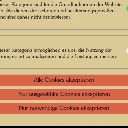
r Mutter am Meer , Fotograf: Unbekannt
ieser Kategorie sind für die Grundfunktionen der Website
ich. Sie dienen der sicheren und bestimmungsgemäßen
Unknown © Hundertwasser Archiv
Die Auf
nd sind daher nicht deaktivierbar.
Riccione
Jugend
ieser Kategorie ermöglichen es uns, die Nutzung der
nonymisiert zu analysieren und die Leistung zu messen.
 öffnen
Kontakt
.
Datenschutz
.
Copyright
.
Im
Alle Cookies akzeptieren
ftung Wien
Nutzungsbedingungen
.
Links
Nur ausgewählte Cookies akzeptieren
Nur notwendige Cookies akzeptieren