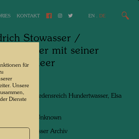
RIES
KONTAKT
EN
.
DE
drich Stowasser /
ertwasser mit seiner
ter am Meer
nktionen für
zu
serer
e, 1936
iter. Unsere
 zusammen,
n am Foto:
Friedensreich Hundertwasser, Elsa
 der Dienste
er
f:
Unbekannt Unknown
ht:
Hundertwasser Archiv