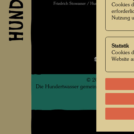
Friedrich Stowasser / Hundertwasser mit seine
Cookies d
erforderl
Nutzung u
Statistik
Kindheit und 
Cookies d
Website a
Bildergalerie
©
2026
Die Hundertwasser gemeinnützige Privatsti
.