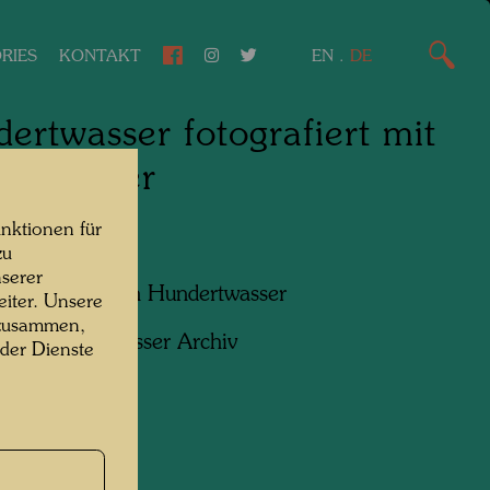
RIES
KONTAKT
EN
.
DE
ertwasser fotografiert mit
stauslöser
nktionen für
1952
zu
serer
f:
Friedensreich Hundertwasser
iter. Unsere
 zusammen,
ht:
Hundertwasser Archiv
 der Dienste