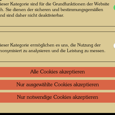
ieser Kategorie sind für die Grundfunktionen der Website
otograf: Friedensreich Hundertwasser ©
ich. Sie dienen der sicheren und bestimmungsgemäßen
Hundertwasser Archiv
nd sind daher nicht deaktivierbar.
 1950er-Jahren
ieser Kategorie ermöglichen es uns, die Nutzung der
nonymisiert zu analysieren und die Leistung zu messen.
 öffnen
Kontakt
.
Datenschutz
.
Copyright
.
Im
Alle Cookies akzeptieren
ftung Wien
Nutzungsbedingungen
.
Links
Nur ausgewählte Cookies akzeptieren
Nur notwendige Cookies akzeptieren