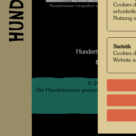
Cookies d
Hundertwasser fotografiert mit Selbstauslöser , F
erforderl
Nutzung u
Statistik
Hundertwasser in den
Cookies d
Website a
Bildergalerie
©
2026
Die Hundertwasser gemeinnützige Privatsti
.