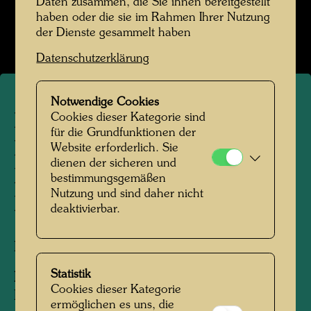
Daten zusammen, die Sie ihnen bereitgestellt
Kindheit und Jugend
haben oder die sie im Rahmen Ihrer Nutzung
Bildergalerie öffnen
der Dienste gesammelt haben
Datenschutzerklärung
Notwendige Cookies
Cookies dieser Kategorie sind
Friedrich Stowasser /
für die Grundfunktionen der
Hundertwasser mit seiner
Website erforderlich. Sie
dienen der sicheren und
Mutter beim Schwimmen im
bestimmungsgemäßen
Nutzung und sind daher nicht
Meer
deaktivierbar.
Riccione, 1936
Statistik
Personen am Foto:
Friedrich Stowasser,
Cookies dieser Kategorie
Friedensreich Hundertwasser, Elsa Stowasser
ermöglichen es uns, die