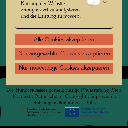
Nutzung der Website
Fotograf:
Unbekannt Unknown
anonymisiert zu analysieren
und die Leistung zu messen.
Copyright:
Hundertwasser Archiv
Alle Cookies akzeptieren
Das Foto entstand während eines
Ferienaufenthalts in Riccione, nahe Rimini.
Nur ausgewählte Cookies akzeptieren
Nur notwendige Cookies akzeptieren
©
2026
Die Hundertwasser gemeinnützige Privatstiftung Wien
Kontakt
.
Datenschutz
.
Copyright
.
Impressum
.
Nutzungsbedingungen
.
Links