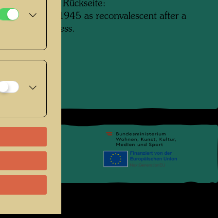
wasser auf der Rückseite:
fern am Kamp 1945 as reconvalescent after a
paratyphus illness.
pressum
.