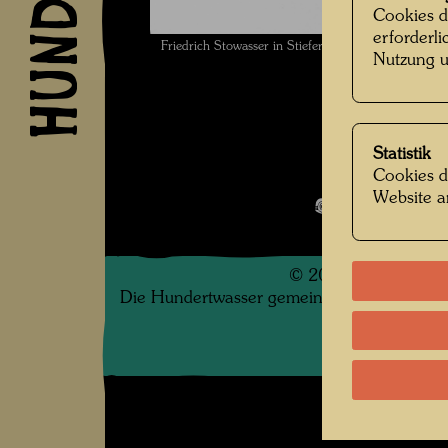
Cookies d
erforderl
Friedrich Stowasser in Stiefern , Fotograf: Unb
Nutzung u
Statistik
Kindheit und 
Cookies d
Website a
Bildergalerie
©
2026
Die Hundertwasser gemeinnützige Privatsti
.