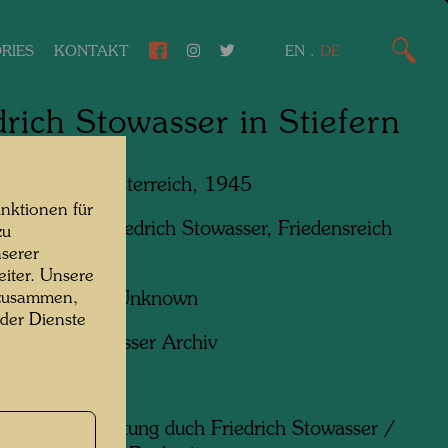
RIES
KONTAKT
EN
.
DE
drich Stowasser in Stiefern
n am Kamp, Österreich, 1945
nktionen für
n am Foto:
Friedrich Stowasser, Friedensreich
zu
wasser
serer
iter. Unsere
f:
Unbekannt Unknown
 zusammen,
 der Dienste
ht:
Hundertwasser Archiv
ndige Beschriftung duch Friedrich Stowasser /