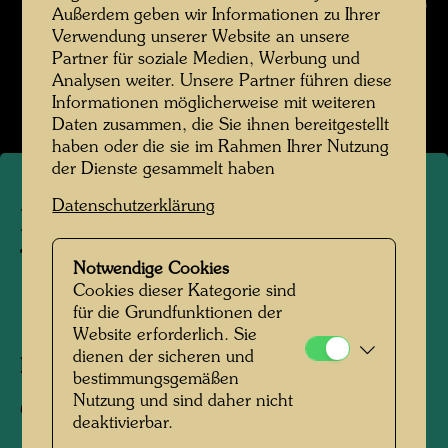
Hundertwasser © Hundertwasser Archiv
Außerdem geben wir Informationen zu Ihrer
Verwendung unserer Website an unsere
Die Reise mit der Transsibirischen Eisenbahn
Partner für soziale Medien, Werbung und
Analysen weiter. Unsere Partner führen diese
Bildergalerie öffnen
Informationen möglicherweise mit weiteren
Daten zusammen, die Sie ihnen bereitgestellt
haben oder die sie im Rahmen Ihrer Nutzung
der Dienste gesammelt haben
Datenschutzerklärung
Die Reise mit der
Transsibirischen Eisenbahn
Notwendige Cookies
Cookies dieser Kategorie sind
für die Grundfunktionen der
1961
Website erforderlich. Sie
dienen der sicheren und
Fotograf:
Friedensreich Hundertwasser
bestimmungsgemäßen
Nutzung und sind daher nicht
Copyright:
Hundertwasser Archiv
deaktivierbar.