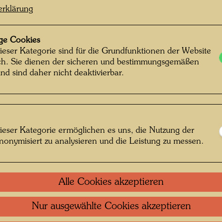
erklärung
ge Cookies
ieser Kategorie sind für die Grundfunktionen der Website
ich. Sie dienen der sicheren und bestimmungsgemäßen
nd sind daher nicht deaktivierbar.
ieser Kategorie ermöglichen es uns, die Nutzung der
nonymisiert zu analysieren und die Leistung zu messen.
Alle Cookies akzeptieren
feln , Fotograf: Ingrid Bahrer-Fellner
Nur ausgewählte Cookies akzeptieren
© Ingrid Bahrer-Fellner