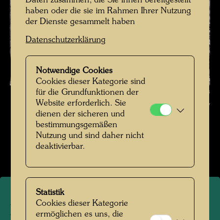
Daten zusammen, die Sie ihnen bereitgestellt
haben oder die sie im Rahmen Ihrer Nutzung
der Dienste gesammelt haben
Datenschutzerklärung
Notwendige Cookies
Cookies dieser Kategorie sind
für die Grundfunktionen der
Hundertwasser in Italien , Fotograf: Renate Zimmermann © Nachlass
Website erforderlich. Sie
der Künstlerin Renate Zimmermann / Hundertwasser Archiv
dienen der sicheren und
bestimmungsgemäßen
Hundertwasser in den 1960er Jahren
Nutzung und sind daher nicht
Bildergalerie öffnen
deaktivierbar.
Statistik
Cookies dieser Kategorie
Hundertwasser in Italien
ermöglichen es uns, die