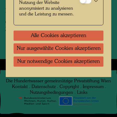
Nutzung der Website
anonymisiert zu analysieren
Fotograf:
Renate Zimmermann
und die Leistung zu messen.
Copyright:
Nachlass der Künstlerin Renate
Zimmermann / Hundertwasser Archiv
Alle Cookies akzeptieren
Nur ausgewählte Cookies akzeptieren
Nur notwendige Cookies akzeptieren
©
2026
Die Hundertwasser gemeinnützige Privatstiftung Wien
Kontakt
.
Datenschutz
.
Copyright
.
Impressum
.
Nutzungsbedingungen
.
Links