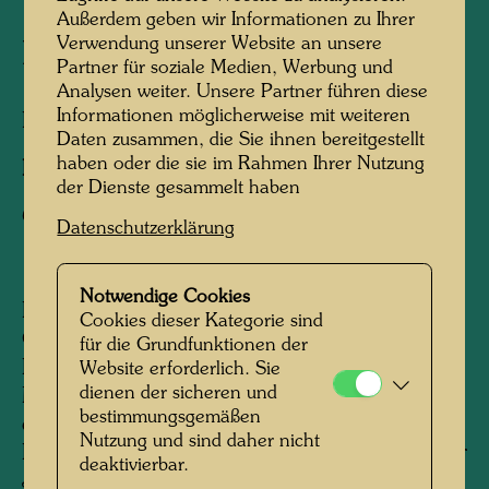
Außerdem geben wir Informationen zu Ihrer
Verwendung unserer Website an unsere
La Picaudière
Partner für soziale Medien, Werbung und
Analysen weiter. Unsere Partner führen diese
Informationen möglicherweise mit weiteren
La Pacaudière, Frankreich, 2010
Daten zusammen, die Sie ihnen bereitgestellt
haben oder die sie im Rahmen Ihrer Nutzung
Fotograf:
Martin Schreiber
der Dienste gesammelt haben
Copyright:
Hundertwasser Archiv
Datenschutzerklärung
Notwendige Cookies
Den Bauernhof La Picaudière, gelegen an der
Cookies dieser Kategorie sind
Grenze von Normandie und Persche, hat
für die Grundfunktionen der
Hundertwasser 1957, einem Hinweis seines
Website erforderlich. Sie
dienen der sicheren und
Malerfreundes, René Brô folgend, von seinen
bestimmungsgemäßen
ersten regelmäßigen Einkünften als bildender
Nutzung und sind daher nicht
Künstler erworben. Bis etwa Mitte der sechziger
deaktivierbar.
Jahre gehörte das - nicht mit elektrischem