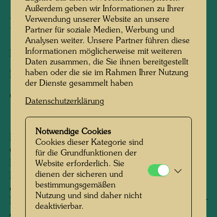
Außerdem geben wir Informationen zu Ihrer
Verwendung unserer Website an unsere
La Picaudière
Partner für soziale Medien, Werbung und
Analysen weiter. Unsere Partner führen diese
Informationen möglicherweise mit weiteren
La Pacaudière, Frankreich, 2010
Daten zusammen, die Sie ihnen bereitgestellt
haben oder die sie im Rahmen Ihrer Nutzung
Fotograf:
Martin Schreiber
der Dienste gesammelt haben
Copyright:
Hundertwasser Archiv
Datenschutzerklärung
Notwendige Cookies
Den Bauernhof La Picaudière, gelegen an der
Cookies dieser Kategorie sind
Grenze von Normandie und Persche, hat
für die Grundfunktionen der
Hundertwasser 1957, einem Hinweis seines
Website erforderlich. Sie
dienen der sicheren und
Malerfreundes, René Brô folgend, von seinen
bestimmungsgemäßen
ersten regelmäßigen Einkünften als bildender
Nutzung und sind daher nicht
Künstler erworben. Bis etwa Mitte der sechziger
deaktivierbar.
Jahre gehörte das - nicht mit elektrischem