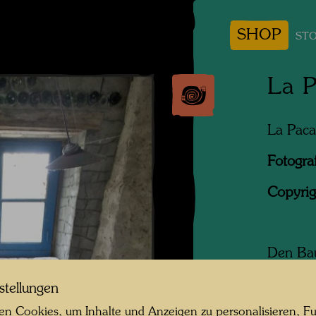
SHOP
STO
La P
La Paca
Fotogra
Copyrig
Den Bau
von Nor
stellungen
einem H
von sei
n Cookies, um Inhalte und Anzeigen zu personalisieren, Fu