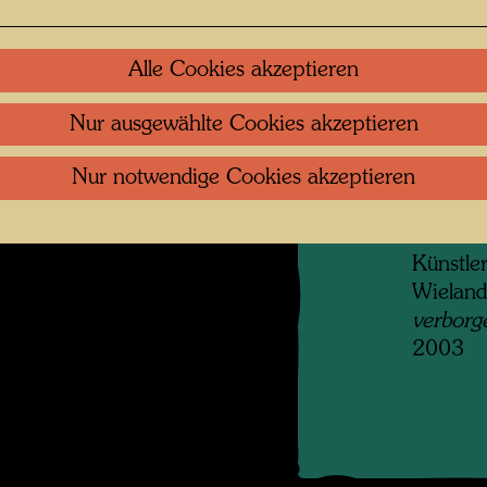
angrenz
ihren Be
werden,
Alle Cookies akzeptieren
nach se
zweites
Nur ausgewählte Cookies akzeptieren
f Martin Schreiber
hinzuer
 öffnen
Nur notwendige Cookies akzeptieren
der Stra
erreich
Francis
Künstler
Wieland
verborg
2003