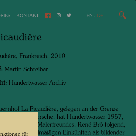
RIES
KONTAKT
EN
.
DE
icaudière
udière, Frankreich, 2010
f:
Martin Schreiber
ht:
Hundertwasser Archiv
ernhof La Picaudière, gelegen an der Grenze
mandie und Persche, hat Hundertwasser 1957,
inweis seines Malerfreundes, René Brô folgend,
nen ersten regelmäßigen Einkünften als bildender
nktionen für