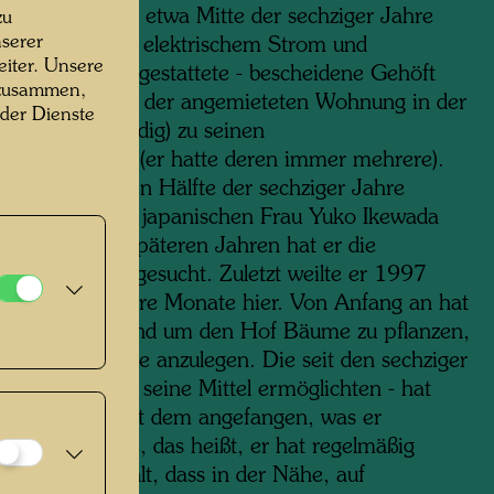
r erworben. Bis etwa Mitte der sechziger Jahre
zu
serer
 das - nicht mit elektrischem Strom und
iter. Unsere
dem Wasser ausgestattete - bescheidene Gehöft
 zusammen,
962 dann neben der angemieteten Wohnung in der
 der Dienste
 Maria in Venedig) zu seinen
chwerpunkten (er hatte deren immer mehrere).
 er in der ersten Hälfte der sechziger Jahre
 Zeit mit seiner japanischen Frau Yuko Ikewada
nd gemalt; in späteren Jahren hat er die
re seltener aufgesucht. Zuletzt weilte er 1997
nmal für mehrere Monate hier. Von Anfang an hat
t begonnen, rund um den Hof Bäume zu pflanzen,
 und Ökoteiche anzulegen. Die seit den sechziger
 sobald es ihm seine Mittel ermöglichten - hat
wasser hier mit dem angefangen, was er
eikauf“ nannte, das heißt, er hat regelmäßig
d“ dafür bezahlt, dass in der Nähe, auf