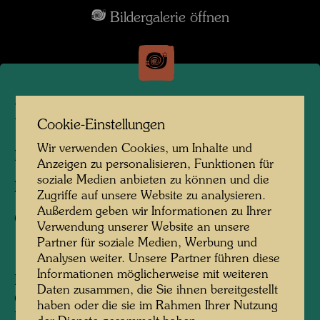
Bildergalerie öffnen
La Picaudière
Cookie-Einstellungen
Wir verwenden Cookies, um Inhalte und
La Pacaudière, Frankreich, 2010
Anzeigen zu personalisieren, Funktionen für
soziale Medien anbieten zu können und die
Fotograf:
Martin Schreiber
Zugriffe auf unsere Website zu analysieren.
Außerdem geben wir Informationen zu Ihrer
Copyright:
Hundertwasser Archiv
Verwendung unserer Website an unsere
Partner für soziale Medien, Werbung und
Analysen weiter. Unsere Partner führen diese
Informationen möglicherweise mit weiteren
Den Bauernhof La Picaudière, gelegen an der
Daten zusammen, die Sie ihnen bereitgestellt
Grenze von Normandie und Persche, hat
haben oder die sie im Rahmen Ihrer Nutzung
Hundertwasser 1957, einem Hinweis seines