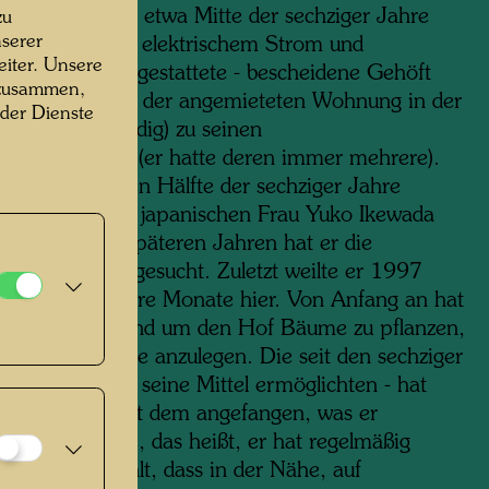
r erworben. Bis etwa Mitte der sechziger Jahre
zu
serer
 das - nicht mit elektrischem Strom und
iter. Unsere
dem Wasser ausgestattete - bescheidene Gehöft
 zusammen,
962 dann neben der angemieteten Wohnung in der
 der Dienste
 Maria in Venedig) zu seinen
chwerpunkten (er hatte deren immer mehrere).
 er in der ersten Hälfte der sechziger Jahre
 Zeit mit seiner japanischen Frau Yuko Ikewada
nd gemalt; in späteren Jahren hat er die
re seltener aufgesucht. Zuletzt weilte er 1997
nmal für mehrere Monate hier. Von Anfang an hat
t begonnen, rund um den Hof Bäume zu pflanzen,
 und Ökoteiche anzulegen. Die seit den sechziger
 sobald es ihm seine Mittel ermöglichten - hat
wasser hier mit dem angefangen, was er
eikauf“ nannte, das heißt, er hat regelmäßig
d“ dafür bezahlt, dass in der Nähe, auf