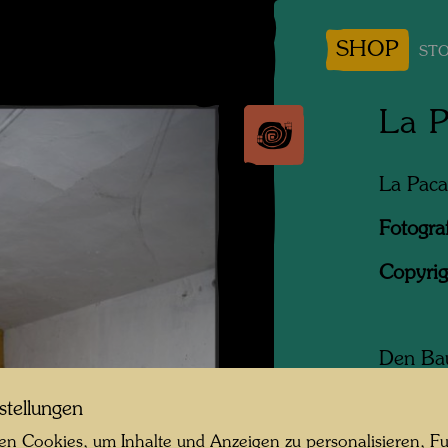
SHOP
STO
La P
La Paca
Fotogra
Copyrig
Den Bau
von Nor
stellungen
einem H
von sei
n Cookies, um Inhalte und Anzeigen zu personalisieren, Fu