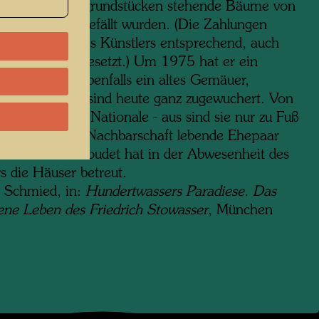
ende Nachbargrundstücken stehende Bäume von
sitzern nicht gefällt wurden. (Die Zahlungen
 dem Willen des Künstlers entsprechend, auch
inem Tod fortgesetzt.) Um 1975 hat er ein
 Bauernhaus, ebenfalls ein altes Gemäuer,
worben. Beide sind heute ganz zugewuchert. Von
ße - der Route Nationale - aus sind sie nur zu Fuß
bar. Das in der Nachbarschaft lebende Ehepaar
 und Simone Goudet hat in der Abwesenheit des
s die Häuser betreut.
 Schmied, in:
Hundertwassers Paradiese. Das
ene Leben des Friedrich Stowasser
, München