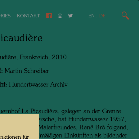
RIES
KONTAKT
EN
.
DE
icaudière
udière, Frankreich, 2010
f:
Martin Schreiber
ht:
Hundertwasser Archiv
ernhof La Picaudière, gelegen an der Grenze
mandie und Persche, hat Hundertwasser 1957,
inweis seines Malerfreundes, René Brô folgend,
nen ersten regelmäßigen Einkünften als bildender
nktionen für