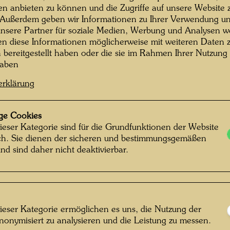
Künstle
en anbieten zu können und die Zugriffe auf unsere Website 
 Außerdem geben wir Informationen zu Ihrer Verwendung un
gehörte
nsere Partner für soziale Medien, Werbung und Analysen we
fließen
en diese Informationen möglicherweise mit weiteren Daten
(seit 1
n bereitgestellt haben oder die sie im Rahmen Ihrer Nutzung
Casa de
haben
Lebenss
erklärung
Hier hat
längere
gelebt u
ge Cookies
Picaudiè
ieser Kategorie sind für die Grundfunktionen der Website
ich. Sie dienen der sicheren und bestimmungsgemäßen
noch ei
nd sind daher nicht deaktivierbar.
er dami
Brunnen
Jahren -
Hundert
„Naturfr
ieser Kategorie ermöglichen es uns, die Nutzung der
„Lösegel
nonymisiert zu analysieren und die Leistung zu messen.
rtin Schreiber © Hundertwasser Archiv