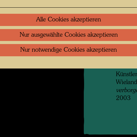
angrenz
ihren Be
werden,
Alle Cookies akzeptieren
nach se
zweites
Nur ausgewählte Cookies akzeptieren
f Martin Schreiber
hinzuer
 öffnen
Nur notwendige Cookies akzeptieren
der Stra
erreich
Francis
Künstler
Wieland
verborg
2003