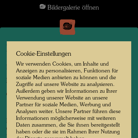
Bildergalerie öffnen
La Picaudière
Cookie-Einstellungen
Wir verwenden Cookies, um Inhalte und
La Pacaudière, Frankreich, 2010
Anzeigen zu personalisieren, Funktionen für
soziale Medien anbieten zu können und die
Fotograf:
Martin Schreiber
Zugriffe auf unsere Website zu analysieren.
Außerdem geben wir Informationen zu Ihrer
Copyright:
Hundertwasser Archiv
Verwendung unserer Website an unsere
Partner für soziale Medien, Werbung und
Analysen weiter. Unsere Partner führen diese
Informationen möglicherweise mit weiteren
Den Bauernhof La Picaudière, gelegen an der
Daten zusammen, die Sie ihnen bereitgestellt
Grenze von Normandie und Persche, hat
haben oder die sie im Rahmen Ihrer Nutzung
Hundertwasser 1957, einem Hinweis seines