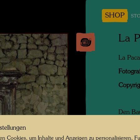
SHOP
STO
La P
La Paca
Fotogra
Copyrig
Den Bau
von Nor
stellungen
einem H
von sei
n Cookies, um Inhalte und Anzeigen zu personalisieren, Fu