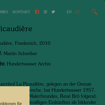
RIES
KONTAKT
EN
.
DE
icaudière
udière, Frankreich, 2010
f:
Martin Schreiber
ht:
Hundertwasser Archiv
ernhof La Picaudière, gelegen an der Grenze
mandie und Persche, hat Hundertwasser 1957,
inweis seines Malerfreundes, René Brô folgend,
nen ersten regelmäßigen Einkünften als bildender
nktionen für