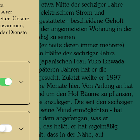
r erworben. Bis etwa Mitte der sechziger Jahre
zu
serer
 das - nicht mit elektrischem Strom und
iter. Unsere
dem Wasser ausgestattete - bescheidene Gehöft
 zusammen,
962 dann neben der angemieteten Wohnung in der
 der Dienste
 Maria in Venedig) zu seinen
chwerpunkten (er hatte deren immer mehrere).
 er in der ersten Hälfte der sechziger Jahre
 Zeit mit seiner japanischen Frau Yuko Ikewada
nd gemalt; in späteren Jahren hat er die
re seltener aufgesucht. Zuletzt weilte er 1997
nmal für mehrere Monate hier. Von Anfang an hat
t begonnen, rund um den Hof Bäume zu pflanzen,
 und Ökoteiche anzulegen. Die seit den sechziger
 sobald es ihm seine Mittel ermöglichten - hat
wasser hier mit dem angefangen, was er
eikauf“ nannte, das heißt, er hat regelmäßig
d“ dafür bezahlt, dass in der Nähe, auf