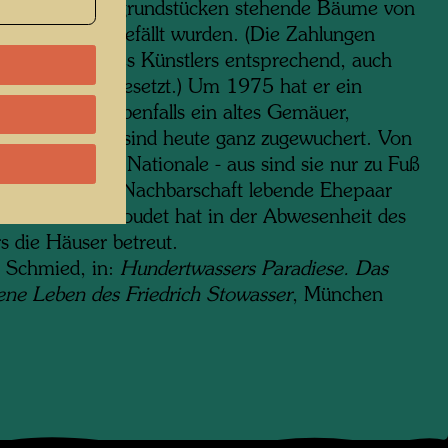
ende Nachbargrundstücken stehende Bäume von
sitzern nicht gefällt wurden. (Die Zahlungen
 dem Willen des Künstlers entsprechend, auch
inem Tod fortgesetzt.) Um 1975 hat er ein
 Bauernhaus, ebenfalls ein altes Gemäuer,
worben. Beide sind heute ganz zugewuchert. Von
ße - der Route Nationale - aus sind sie nur zu Fuß
bar. Das in der Nachbarschaft lebende Ehepaar
 und Simone Goudet hat in der Abwesenheit des
s die Häuser betreut.
 Schmied, in:
Hundertwassers Paradiese. Das
ene Leben des Friedrich Stowasser
, München