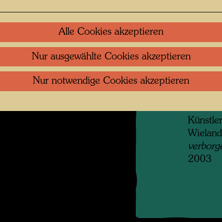
angrenz
ihren Be
werden,
Alle Cookies akzeptieren
nach se
zweites
Nur ausgewählte Cookies akzeptieren
f Martin Schreiber
hinzuer
 öffnen
Nur notwendige Cookies akzeptieren
der Stra
erreich
Francis
Künstler
Wieland
verborg
2003