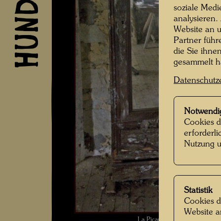
soziale Medi
analysieren.
Website an u
Partner führ
die Sie ihne
gesammelt 
Datenschutz
Notwendi
Cookies d
erforderl
Nutzung u
Statistik
Cookies d
Website a
La Picaudière , Fotograf: Ma