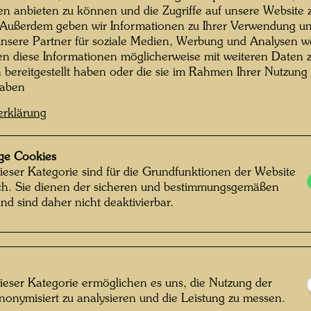
Künstle
en anbieten zu können und die Zugriffe auf unsere Website 
 Außerdem geben wir Informationen zu Ihrer Verwendung un
gehörte
nsere Partner für soziale Medien, Werbung und Analysen we
fließen
en diese Informationen möglicherweise mit weiteren Daten
(seit 1
n bereitgestellt haben oder die sie im Rahmen Ihrer Nutzung
Casa de
haben
Lebenss
erklärung
Hier hat
längere
gelebt u
ge Cookies
Picaudiè
ieser Kategorie sind für die Grundfunktionen der Website
ich. Sie dienen der sicheren und bestimmungsgemäßen
noch ei
nd sind daher nicht deaktivierbar.
er dami
Brunnen
Jahren -
Hundert
„Naturfr
ieser Kategorie ermöglichen es uns, die Nutzung der
„Lösegel
nonymisiert zu analysieren und die Leistung zu messen.
rtin Schreiber © Hundertwasser Archiv