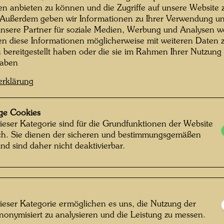
Künstle
en anbieten zu können und die Zugriffe auf unsere Website 
 Außerdem geben wir Informationen zu Ihrer Verwendung un
gehörte
nsere Partner für soziale Medien, Werbung und Analysen we
fließen
en diese Informationen möglicherweise mit weiteren Daten
(seit 1
n bereitgestellt haben oder die sie im Rahmen Ihrer Nutzung
Casa de
haben
Lebenss
erklärung
Hier hat
längere
gelebt u
ge Cookies
Picaudiè
ieser Kategorie sind für die Grundfunktionen der Website
ich. Sie dienen der sicheren und bestimmungsgemäßen
noch ei
nd sind daher nicht deaktivierbar.
er dami
Brunnen
Jahren -
Hundert
„Naturfr
ieser Kategorie ermöglichen es uns, die Nutzung der
„Lösegel
nonymisiert zu analysieren und die Leistung zu messen.
rtin Schreiber © Hundertwasser Archiv