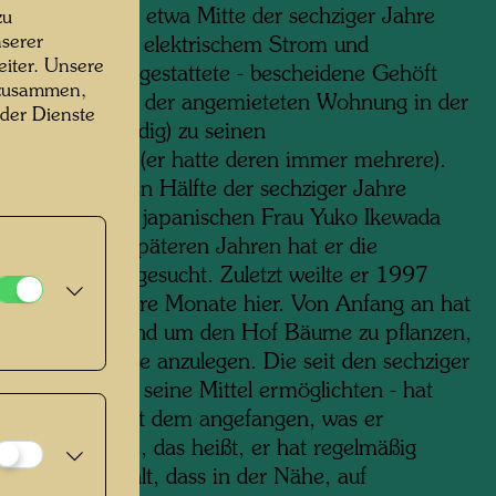
r erworben. Bis etwa Mitte der sechziger Jahre
zu
serer
 das - nicht mit elektrischem Strom und
iter. Unsere
dem Wasser ausgestattete - bescheidene Gehöft
 zusammen,
962 dann neben der angemieteten Wohnung in der
 der Dienste
 Maria in Venedig) zu seinen
chwerpunkten (er hatte deren immer mehrere).
 er in der ersten Hälfte der sechziger Jahre
 Zeit mit seiner japanischen Frau Yuko Ikewada
nd gemalt; in späteren Jahren hat er die
re seltener aufgesucht. Zuletzt weilte er 1997
nmal für mehrere Monate hier. Von Anfang an hat
t begonnen, rund um den Hof Bäume zu pflanzen,
 und Ökoteiche anzulegen. Die seit den sechziger
 sobald es ihm seine Mittel ermöglichten - hat
wasser hier mit dem angefangen, was er
eikauf“ nannte, das heißt, er hat regelmäßig
d“ dafür bezahlt, dass in der Nähe, auf