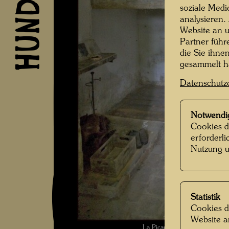
soziale Medi
analysieren.
Website an u
Partner führ
die Sie ihne
gesammelt 
Datenschutz
Notwendi
Cookies d
erforderl
Nutzung u
Statistik
Cookies d
Website a
La Picaudière , Fotograf: Ma