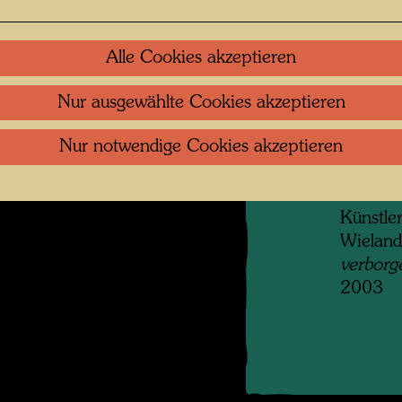
angrenz
ihren Be
werden,
Alle Cookies akzeptieren
nach se
zweites
Nur ausgewählte Cookies akzeptieren
f Martin Schreiber
hinzuer
 öffnen
Nur notwendige Cookies akzeptieren
der Stra
erreich
Francis
Künstler
Wieland
verborg
2003