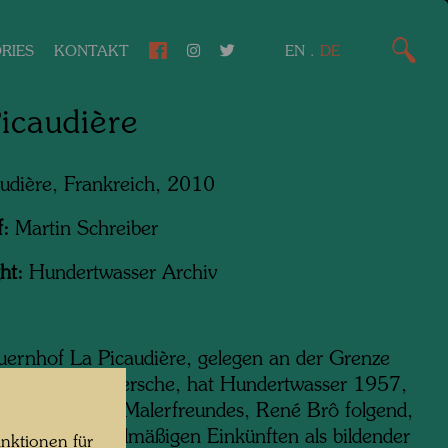
RIES
KONTAKT
EN
.
DE
icaudière
udière, Frankreich, 2010
f:
Martin Schreiber
ht:
Hundertwasser Archiv
ernhof La Picaudière, gelegen an der Grenze
mandie und Persche, hat Hundertwasser 1957,
inweis seines Malerfreundes, René Brô folgend,
nen ersten regelmäßigen Einkünften als bildender
nktionen für