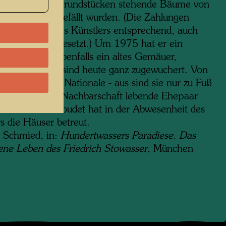
ende Nachbargrundstücken stehende Bäume von
sitzern nicht gefällt wurden. (Die Zahlungen
 dem Willen des Künstlers entsprechend, auch
inem Tod fortgesetzt.) Um 1975 hat er ein
 Bauernhaus, ebenfalls ein altes Gemäuer,
worben. Beide sind heute ganz zugewuchert. Von
ße - der Route Nationale - aus sind sie nur zu Fuß
bar. Das in der Nachbarschaft lebende Ehepaar
 und Simone Goudet hat in der Abwesenheit des
s die Häuser betreut.
 Schmied, in:
Hundertwassers Paradiese. Das
ene Leben des Friedrich Stowasser
, München