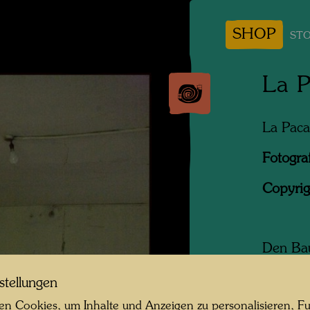
SHOP
STO
La P
La Paca
Fotogra
Copyrig
Den Bau
von Nor
stellungen
einem H
von sei
n Cookies, um Inhalte und Anzeigen zu personalisieren, Fu