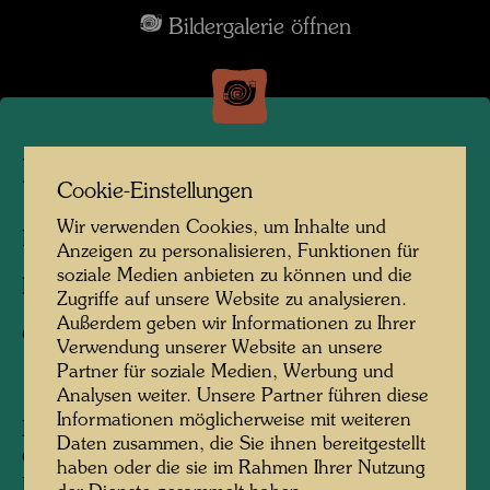
Bildergalerie öffnen
La Picaudière
Cookie-Einstellungen
Wir verwenden Cookies, um Inhalte und
La Pacaudière, Frankreich, 2010
Anzeigen zu personalisieren, Funktionen für
soziale Medien anbieten zu können und die
Fotograf:
Martin Schreiber
Zugriffe auf unsere Website zu analysieren.
Außerdem geben wir Informationen zu Ihrer
Copyright:
Hundertwasser Archiv
Verwendung unserer Website an unsere
Partner für soziale Medien, Werbung und
Analysen weiter. Unsere Partner führen diese
Informationen möglicherweise mit weiteren
Den Bauernhof La Picaudière, gelegen an der
Daten zusammen, die Sie ihnen bereitgestellt
Grenze von Normandie und Persche, hat
haben oder die sie im Rahmen Ihrer Nutzung
Hundertwasser 1957, einem Hinweis seines