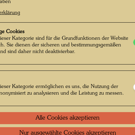
haben
Gschwan
ograf: Udo Schreiber © Udo Schreiber
See, in
erklärung
der Num
Wohnort
ge Cookies
Humusto
ieser Kategorie sind für die Grundfunktionen der Website
hatte. F
m Abersee
ich. Sie dienen der sicheren und bestimmungsgemäßen
Schreib
nd sind daher nicht deaktivierbar.
 öffnen
Fux, dem
Gründun
(1982) 
Salzburg
ieser Kategorie ermöglichen es uns, die Nutzung der
Verbauu
nonymisiert zu analysieren und die Leistung zu messen.
die bei
Ruperti
Auseina
Alle Cookies akzeptieren
an der 
Gespräc
Nur ausgewählte Cookies akzeptieren