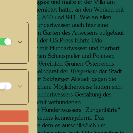
d am Wolfgangsee und malte in der Villa am
 der er sich eingemietet hatte, an den Werken mit
mer 837, 839, 840 und 841. Wie an allen
en benützte Hundertwasser auch hier eine
ilette, die er im Garten des Anwesens aufgebaut
ür einen Artikel der US Press führte Udo
er ein Interview mit Hundertwasser und Herbert
 österreichischen Schauspieler und Politiker,
gsmitglied der Vereinten Grünen Österreichs
und 1981 Gemeinderat der
Bürgerliste
der Stadt
 zur Rettung der Salzburger Altstadt gegen die
ng von Grünflächen. Möglicherweise hatten sich
den anlässlich Hundertwassers Gestaltung des
num und der damit verbundenen
ndersetzung um Hundertwassers „Zungenbärte“
Fassade des Museums kennengelernt. Das
h der beiden, in dem es ausschließlich um