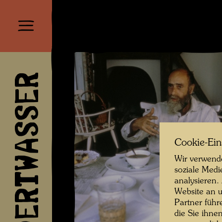
HUNDERTWASSER
Cookie-Ein
Wir verwende
soziale Medi
analysieren.
Website an u
Partner führ
die Sie ihne