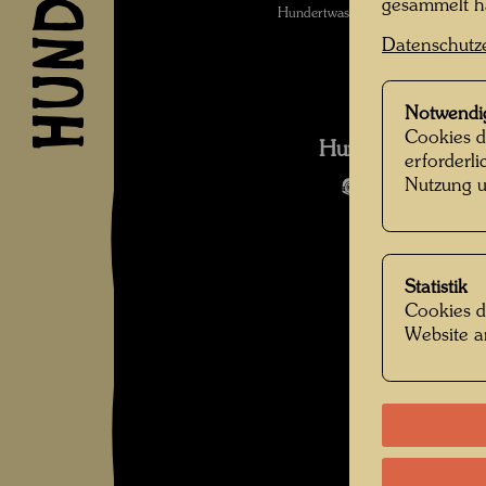
gesammelt 
Hundertwasser am Abersee , Fot
Datenschutz
Notwendi
Cookies d
Hundertwasser a
erforderl
Nutzung u
Bildergalerie
Statistik
Cookies d
Website a