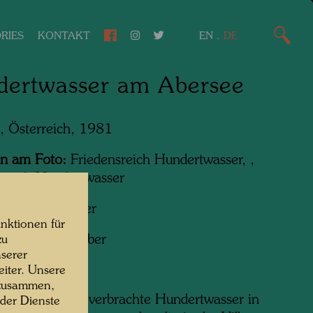
RIES
KONTAKT
EN
.
DE
dertwasser am Abersee
, Österreich, 1981
n am Foto:
Friedensreich Hundertwasser, ,
sreich Hundertwasser
f:
Udo Schreiber
nktionen für
ht:
Udo Schreiber
zu
serer
iter. Unsere
 zusammen,
tember 1981 verbrachte Hundertwasser in
 der Dienste